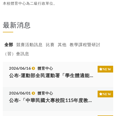
本校體育中心為二級行政單位。
最新消息
全部
競賽活動訊息
比賽
其他
教學課程暨研討
（習）會訊息
2026/06/16
體育中心
公布-運動部全民運動署「學生體適能網站」之「學生運動與跑步」上傳與查詢功能訂於115年9月30日起停止服務，敬請通知學生於期限前自行下載備份個人歷史資料，請查照...
2026/06/01
體育中心
公布-「中華民國大專校院115年度教職員工羽球聯誼賽」競賽規程乙份，敬請鼓勵所屬踴躍報名參賽!