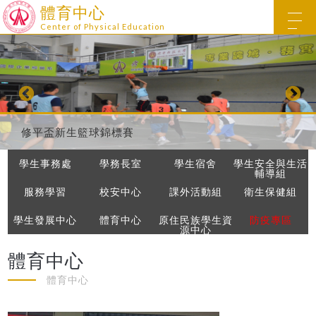
體育中心
Center of Physical Education
校慶暨體育競賽
修平盃拔河比賽
修平盃新生籃球錦標賽
修平盃排球賽
修平科技大學排球比賽
修平科技大學籃球比賽
修平科技大學保齡球代表隊比賽
修平科技大學全大運桌球比賽
修平科技大學擊劍運動代表隊比賽
修平科技大學運動會女子400公尺接力
修平115全大運羽球
修平排球
59週年校慶趣味競賽
修平擊劍
修平擊劍
學生事務處
學務長室
學生宿舍
學生安全與生活
輔導組
服務學習
校安中心
課外活動組
衛生保健組
學生發展中心
體育中心
原住民族學生資
防疫專區
源中心
體育中心
體育中心