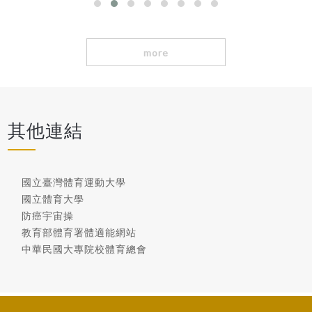
第三名 機械三甲 曾柏華 工管三甲 王適均 4 第四名 企管一甲 洪
士宏 電機一甲 陳冠霖
more
其他連結
國立臺灣體育運動大學
國立體育大學
防癌宇宙操
教育部體育署體適能網站
中華民國大專院校體育總會