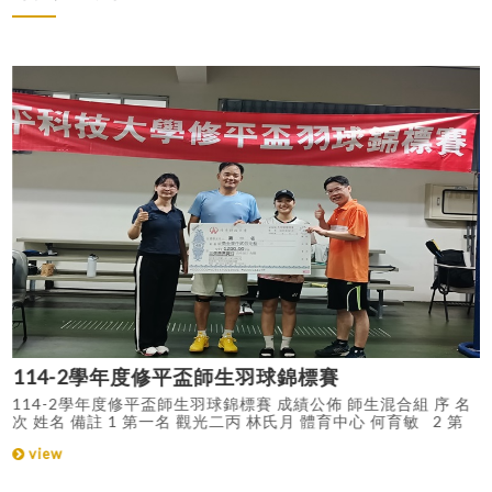
114-2學年度修平盃師生羽球錦標賽
114-2學年度修平盃師生羽球錦標賽 成績公佈 師生混合組 序 名
室
次 姓名 備註 1 第一名 觀光二丙 林氏月 體育中心 何育敏 2 第
二名 企管四甲 林昀志 學務處 劉朝陽 3 第三名 電子三甲 沈偉
view
研
傑 招生中心 張志超 4 第四名 電機三甲 林瑋泓 教資中心 陳忠信
學生男子雙人組 序 名次 姓名 備註 1 第一名 觀光三甲 楊涵勛
觀光三甲 馬祐祥 2 第二名 人資四甲 楊弼程人資四甲 陳柏勛 3